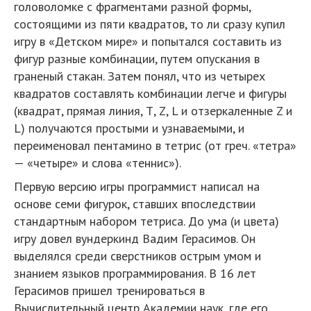
головоломке с фрагментами разной формы,
состоящими из пяти квадратов, то ли сразу купил
игру в «Детском мире» и попытался составить из
фигур разные комбинации, путем опускания в
граненый стакан. Затем понял, что из четырех
квадратов составлять комбинации легче и фигуры
(квадрат, прямая линия, Т, Z, L и отзеркаленные Z и
L) получаются простыми и узнаваемыми, и
переименовал пентамино в тетрис (от греч. «тетра»
— «четыре» и слова «теннис»).
Первую версию игры программист написал на
основе семи фигурок, ставших впоследствии
стандартным набором тетриса. До ума (и цвета)
игру довел вундеркинд Вадим Герасимов. Он
выделялся среди сверстников острым умом и
знанием языков программирования. В 16 лет
Герасимов пришел тренироваться в
Вычислительный центр Академии наук, где его