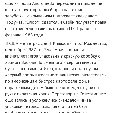
сделки. Глава Andromeda переходит в нападение:
шантажирует продажей прав на тетрис
зарубежным компаниям и угрожает скандалом.
Подумав, «Элорг» сдается, и Стейн получает права
на тетрис для различных типов ПК. Правда, в
феврале 1988 года.
В США же тетрис для ПК выходит под Рождество,
в декабре 1987-го. Рекламная кампания
впечатляет: игра упакована в красную коробку с
храмом Василия Блаженного и серпом вместо
буквы s в названии. Игра, поданная под соусом
«первый прорыв железного занавеса», разлетелась
по американцам быстрее картофеля фри, и
пораженным детям было невдомек, что у них в
руках пиратская копия. Переговоры с Советами все
еще велись и усложнились скандалом из-за
упаковки тетриса: изначально на ней был
изображен самолетик, в котором «Элорг»