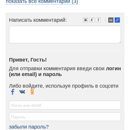
показать все комментарии (3)
Написать комментарий:
-
-
-
-
-
-
-
Привет, Гость!
-
-
Для отправки комментария введи свои
логин
-
(или email) и пароль
-
-
Либо войдите, используя профиль в соцсети
-
-
-
забыли пароль?