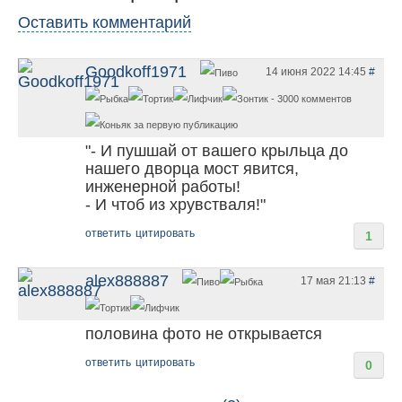
Оставить комментарий
Goodkoff1971
14 июня 2022 14:45
#
"- И пушшай от вашего крыльца до
нашего дворца мост явится,
инженерной работы!
- И чтоб из хрувстваля!"
ответить
цитировать
1
alex888887
17 мая 21:13
#
половина фото не открывается
ответить
цитировать
0