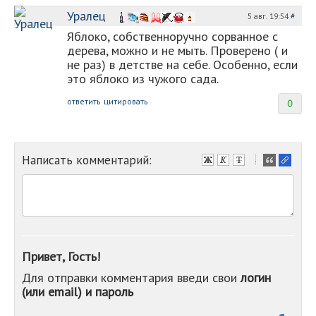
Уралец
5 авг. 19:54
#
Яблоко, собственноручно сорванное с
дерева, можно и не мыть. Проверено ( и
не раз) в детстве на себе. Особенно, если
это яблоко из чужого сада.
ответить
цитировать
0
Написать комментарий:
-
-
-
-
-
-
-
Привет, Гость!
-
Для отправки комментария введи свои
логин
-
(или email) и пароль
-
-