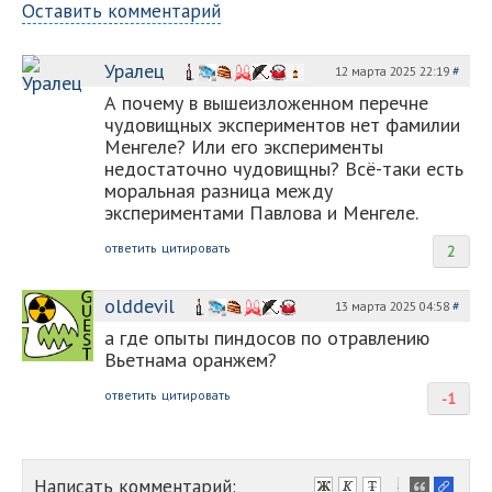
Оставить комментарий
Уралец
12 марта 2025 22:19
#
А почему в вышеизложенном перечне
чудовищных экспериментов нет фамилии
Менгеле? Или его эксперименты
недостаточно чудовищны? Всё-таки есть
моральная разница между
экспериментами Павлова и Менгеле.
ответить
цитировать
2
olddevil
13 марта 2025 04:58
#
а где опыты пиндосов по отравлению
Вьетнама оранжем?
ответить
цитировать
-1
Написать комментарий:
-