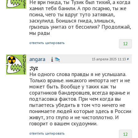
Не ври гнида, ты Тузик был тихий, а когда
хамил тебя банили. А про псарню, ты же
псина, чего ты вдруг туто затявкал,
заскулилд. Боишься гнида, злишься,
грызешь унитаз от бессилия? Продолжай,
мы рады
ответить
цитировать
12
angara
15 апреля 2025 11:13
#
;tyz
Ни одного слова правды я не услышала.
Только вранье. никакого импорта нет и не
может быть. Вообще у таких как ты
соратников бандеровцев, всегда вранье и
подтасовка фактов. При чем когда вы
пытаетесь убедить в том что ничего не
понимаете людей которые здесь в России
живут, это глупо и не чистоплотно. И
говорит о вашем скудоумии.
ответить
цитировать
12