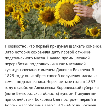
Неизвестно, кто первый придумал щелкать семечки.
Зато история сохранила дату первой отжимки
подсолнечного масла. Начало промышленной
переработки подсолнечника как масличной
культуры связано с именем Даниила Бокарева. В
1829 году он изобрел способ получения масла из
семян подсолнечника. Через четыре года в 1833
году в слободе Алексеевка Воронежской губернии
(ныне Белгородская область) купцом Папушиным
при содействии Бокарёва был построен первый в
России маслобойный завод. В 1834 году Бокарёв