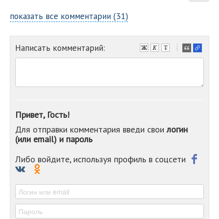
показать все комментарии (31)
Написать комментарий:
-
-
-
-
-
-
-
Привет, Гость!
-
Для отправки комментария введи свои
логин
-
(или email) и пароль
-
-
-
Либо войдите, используя профиль в соцсети
-
-
-