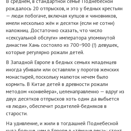
В среднем, в стандартной семье Поднебесной
рождалось 20 отпрысков, и это у бедных крестьян
— люди побогаче, включая купцов и чиновников,
имели несколько жён и десятки (если не сотни)
наложниц. Достаточно сказать, что число
«сексуальной обслуги» императора упомянутой
династии Хань состояло из 700−900 (!) девушек,
которые регулярно рожали детей.
В Западной Европе в бедных семьях младенцев
иногда убивали или оставляли у порогов женских
монастырей, поскольку малюток нечем было
кормить. В Китае детей в древности рожали
методом «конвейера», целенаправленно — вдруг из
двух десятков отпрысков хоть один да выбьется
«в люди», обеспечит родителей-бедняков в
старости.
На удивление, и жили в тогдашней Поднебесной
куда больше, чем в Европе в «тёмные века»: стоит