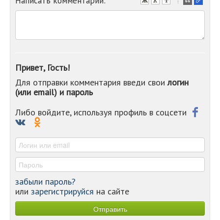
Написать комментарий:
-
-
-
-
-
-
-
Привет, Гость!
-
Для отправки комментария введи свои
логин
-
(или email) и пароль
-
-
-
Либо войдите, используя профиль в соцсети
-
-
-
забыли пароль?
или
зарегистрируйся
на сайте