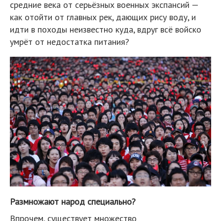
средние века от серьёзных военных экспансий —
как отойти от главных рек, дающих рису воду, и
идти в походы неизвестно куда, вдруг всё войско
умрёт от недостатка питания?
Размножают народ специально?
Впрочем, существует множество