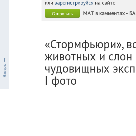
или
зарегистрируйся
на сайте
МАТ в камментах - БА
«Стормфьюри», в
животных и слон 
чудовищных эксп
Ⅰ фото
ИСТОРИИ
ТРЭШ
ОБЩЕСТВО
НАУК
Если бы человечество не проводило э
из каменного века. Но где стоит гра
моралью, которой нужно для этих да
подобной грани и вовсе не существов