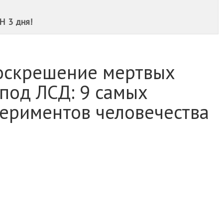
Н 3 дня!
оскрешение мертвых
под ЛСД: 9 самых
ериментов человечества
А
ИССЛЕДОВАНИЯ
кспериментов, то, вероятно, никогда бы не выбралось
нь между необходимостью получить новые данные и
нных пожертвовать? Для некоторых исследователей
ало – и их эксперименты до сих пор считаются одними