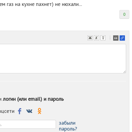
м газ на кухне пахнет) не нюхали...
0
-
-
-
-
-
-
-
-
-
-
ои
логин (или email) и пароль
-
-
-
соцсети
-
-
забыли
пароль?