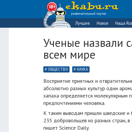
развлекательный портал
Лучшее
Новое
Наша Rus
Ученые назвали 
всем мире
ОБЩЕСТВО
НАУКА
Восприятие приятных и отвратительн
абсолютно разных культур одни арома
запаха определяется молекулярным п
предпочтениями человека.
К таким выводам пришли шведские и 
235 добровольцев из разных стран, в
пишет Science Daily.