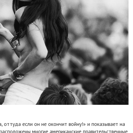
, оттуда если он не окончит войну!» и показывает на
 расположены многие американские правительственные