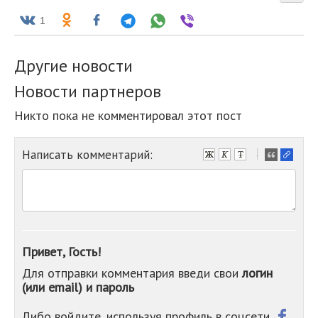
1
Другие новости
Новости партнеров
Никто пока не комментировал этот пост
Написать комментарий:
-
-
-
-
-
-
-
Привет, Гость!
-
Для отправки комментария введи свои
логин
-
(или email) и пароль
-
-
-
Либо войдите, используя профиль в соцсети