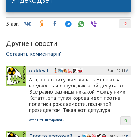
5 авг.
-2
Другие новости
Оставить комментарий
olddevil
6 авг. 07:14
#
Ага, а проституткам давать молоко за
вредность и отпуск, как этой депутатке.
Все равно разницы никакой между ними.
Кстати, эта тупая корова идет против
политики рождаемости, поднятой
президентом. Такая вот депудура
ответить
цитировать
0
Просто прохожий
6 авг. 21:32
#