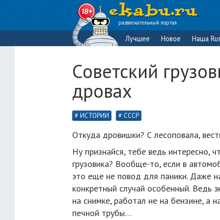
развлекательный портал
Лучшее
Новое
Наша Rus
Советский грузов
дровах
ИСТОРИИ
СССР
Откуда дровишки? С лесоповала, вес
Ну признайся, тебе ведь интересно, 
грузовика? Вообще-то, если в автомо
это еще не повод для паники. Даже н
конкретный случай особенный. Ведь 
на снимке, работал не на бензине, а 
печной трубы…