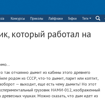
sia
Конкурсы
Приколы
Лайфхаки
Гифки
Теги
ик, который работал на
тимо…
что так отчаянно дымит из кабины этого древнего
биле родом из СССР, что-то дымит, парит или коптит,
аоборот — выходит, еще есть чему дымить! Но этот
экспериментальный грузовик НАМИ-012, изображенный
на древесных чушках. Можно сказать, что дым идет из