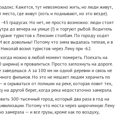
адокс. Кажется, тут невозможно жить, но люди живут,
место, где живут (хоть и поднывают, но это везде).
-43 градусах. Но нет, не просто возможно: люди стоят
тра до вечера на улице (!) и торгуют рыбой. Водитель
уране туристов к Ленским столбам. По городу ходят
 все довольны! Потому что зима выдалась теплая, и в
Николай возил туристов через Лену при -62.
 когда можно в любой момент помереть. Поехать на
 ширина) и провалиться. Просто заглохнуть на дороге.
е заведешься. А за 100 км ни одной деревни и связь не
 много фильмов. Но это не мешает людям херачить по
и скрываться от полиции на реке, которая ловит тех,
у на другой берег, когда река недостаточно замерзла.
вать 300-тысячный город, который два раза в год на
цивилизации. Потому что моста через широченную Лену
о замерзла — и все грузы, кроме как по воздуху,