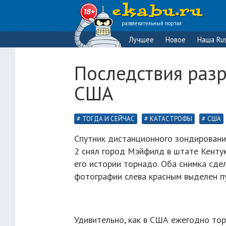
развлекательный портал
Лучшее
Новое
Наша Rus
Последствия раз
США
ТОГДА И СЕЙЧАС
КАТАСТРОФЫ
США
Спутник дистанционного зондирования
2 снял город Мэйфилд в штате Кентук
его истории торнадо. Оба снимка сде
фотографии слева красным выделен п
Удивительно, как в США ежегодно то