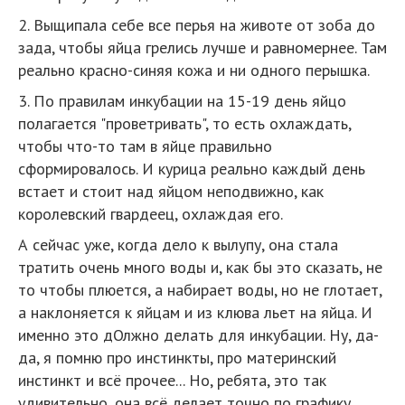
2. Выщипала себе все перья на животе от зоба до
зада, чтобы яйца грелись лучше и равномернее. Там
реально красно-синяя кожа и ни одного перышка.
3. По правилам инкубации на 15-19 день яйцо
полагается "проветривать", то есть охлаждать,
чтобы что-то там в яйце правильно
сформировалось. И курица реально каждый день
встает и стоит над яйцом неподвижно, как
королевский гвардеец, охлаждая его.
А сейчас уже, когда дело к вылупу, она стала
тратить очень много воды и, как бы это сказать, не
то чтобы плюется, а набирает воды, но не глотает,
а наклоняется к яйцам и из клюва льет на яйца. И
именно это дОлжно делать для инкубации. Ну, да-
да, я помню про инстинкты, про материнский
инстинкт и всё прочее... Но, ребята, это так
удивительно, она всё делает точно по графику,