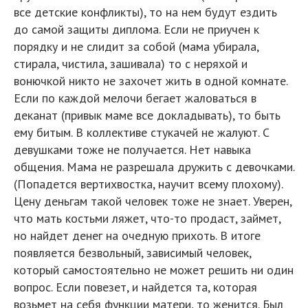
все детские конфликты), то на нем будут ездить
до самой защиты диплома. Если не приучен к
порядку и не слидит за собой (мама убирала,
стирала, чистила, зашивала) то с неряхой и
вонючкой никто не захочет жить в одной комнате.
Если по каждой мелочи бегает жаловаться в
деканат (привык маме все докладывать), то быть
ему битым. В коллективе стукачей не жалуют. С
девушками тоже не получается. Нет навыка
общения. Мама не разрешала дружить с девочками.
(Попадется вертихвостка, научит всему плохому).
Цену деньгам такой человек тоже не знает. Уверен,
что мать костьми ляжет, что-то продаст, займет,
но найдет денег на очедную прихоть. В итоге
появляется безвольный, зависимый человек,
который самостоятельно не может решить ни один
вопрос. Если повезет, и найдется та, которая
возьмет на себя функции матери, то женится. Был