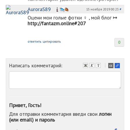
AuroraS89
15 ноября 2019 00:23
#
О︀ц︀е︀н︀и︀ ︀м︀о︀и︀ ︀г︀о︀л︀ы︀е︀ ︀ф︀о︀т︀к︀и︀ ︀♀︀ ︀,︀ м︀о︀й︀ ︀б︀л︀о︀г︀ ︀↦︀
http://f︀a︀n︀t︀a︀z︀m︀.︀o︀n︀l︀i︀n︀e︀#︀207
ответить
цитировать
0
Написать комментарий:
-
-
-
-
-
-
-
Привет, Гость!
-
Для отправки комментария введи свои
логин
-
(или email) и пароль
-
-
-