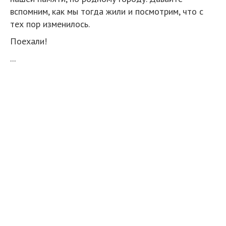
вспомним, как мы тогда жили и посмотрим, что с
тех пор изменилось.
Поехали!
...
В кадре украшенное к празднованию Первомая
здание ВЦСПС на Ленинском проспекте. Фото
1985-89 годов
1