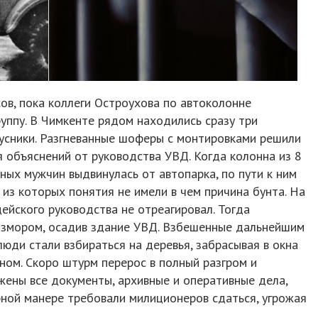
ов, пока коллеги Остроухова по автоколонне
уппу. В Чимкенте рядом находились сразу три
обусники. Разгневанные шоферы с монтировками решили
я объяснений от руководства УВД. Когда колонна из 8
ных мужчин выдвинулась от автопарка, по пути к ним
 из которых понятия не имели в чем причина бунта. На
ейского руководства не отреагировал. Тогда
измором, осадив здание УВД. Взбешенные дальнейшим
юди стали взбираться на деревья, забрасывая в окна
ном. Скоро штурм перерос в полный разгром и
жены все документы, архивные и оперативные дела,
рной манере требовали милиционеров сдаться, угрожая