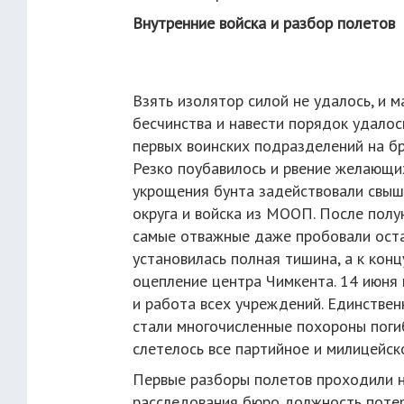
Внутренние войска и разбор полетов
Взять изолятор силой не удалось, и 
бесчинства и навести порядок удало
первых воинских подразделений на б
Резко поубавилось и рвение желающи
укрощения бунта задействовали свыш
округа и войска из МООП. После полу
самые отважные даже пробовали остан
установилась полная тишина, а к кон
оцепление центра Чимкента. 14 июня
и работа всех учреждений. Единстве
стали многочисленные похороны поги
слетелось все партийное и милицейск
Первые разборы полетов проходили н
расследования бюро должность потер