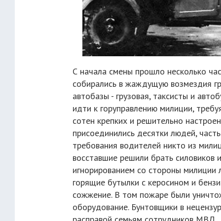
С начала смены прошло несколько час
собирались в жаждущую возмездия гр
автобазы - грузовая, таксисты и авт
идти к горуправлению милиции, требу
сотен крепких и решительно настроен
присоединились десятки людей, часть
требования водителей никто из милиц
восставшие решили брать силовиков 
игнорированием со стороны милиции л
горящие бутылки с керосином и бензи
сожжение. В том пожаре были уничто
оборудование. Бунтовщики в нецензу
расправой семьям сотрудников МВД.