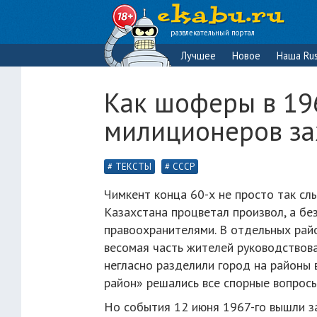
развлекательный портал
Лучшее
Новое
Наша Rus
Как шоферы в 19
милиционеров за
ТЕКСТЫ
СССР
Чимкент конца 60-х не просто так сл
Казахстана процветал произвол, а бе
правоохранителями. В отдельных райо
весомая часть жителей руководствов
негласно разделили город на районы в
район» решались все спорные вопросы
Но события 12 июня 1967-го вышли з