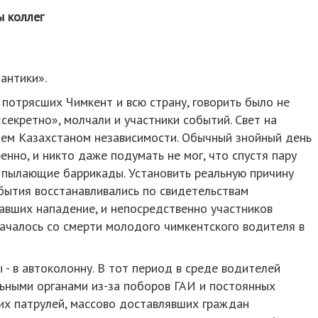
ы коллег
антики».
 потрясших Чимкент и всю страну, говорить было не
секретно», молчали и участники событий. Свет на
ием Казахстаном независимости. Обычный знойный день
нно, и никто даже подумать не мог, что спустя пару
в пылающие баррикады. Установить реальную причину
бытия восстанавливались по свидетельствам
авших нападение, и непосредственно участников
 началось со смерти молодого чимкентского водителя в
- в автоколонну. В тот период в среде водителей
ьными органами из-за поборов ГАИ и постоянных
х патрулей, массово доставлявших граждан