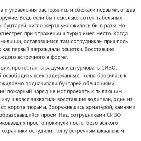
 и управления растерялись и сбежали первыми, отдав
оружие. Ведь если бы несколько сотен табельных
х бунтарей, число жертв умножилось бы в разы. Но
 огнестрел при отражении штурма имел место. Когда
е милиции, остававшимся там сотрудникам пришлось
ак как первый заграждали решетки. Восставшие
аждого встречного в форме.
иции, протестанты задумали штурмовать СИЗО,
 освободить всех задержанных. Толпа бросилась к
 ожидаемо подначивали бунтарей обещаниями
дин пожарный наряд не мог проехать к пылающим
ну и вовсе захватили восставшие водители, один из
е» ворота тюрьмы. Вооружившись арматурой, камнями
в образовавшийся проем. Над сотрудниками СИЗО
никовавших просто покинули посты безо всякого
 охранники остудили толпу встречным шквальным