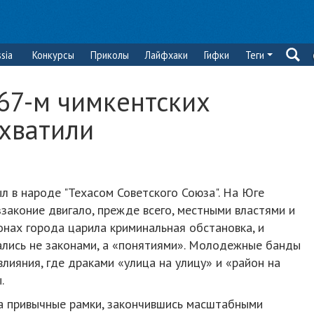
sia
Конкурсы
Приколы
Лайфхаки
Гифки
Теги
67-м чимкентских
хватили
ыл в народе "Техасом Советского Союза". На Юге
ззаконие двигало, прежде всего, местными властями и
нах города царила криминальная обстановка, и
ались не законами, а «понятиями». Молодежные банды
лияния, где драками «улица на улицу» и «район на
.
а привычные рамки, закончившись масштабными