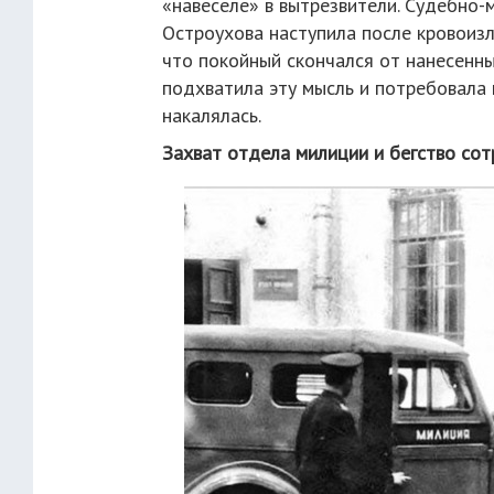
«навеселе» в вытрезвители. Судебно-
Остроухова наступила после кровоизли
что покойный скончался от нанесенны
подхватила эту мысль и потребовала 
накалялась.
Захват отдела милиции и бегство со