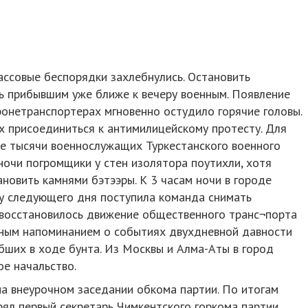
массовые беспорядки захлебнулись. Остановить
сь прибывшим уже ближе к вечеру военным. Появление
ронетранспортерах мгновенно остудило горячие головы.
х присоединиться к антимилицейскому протесту. Для
е тысячи военнослужащих Туркестанского военного
ночи погромщики у стен изолятора поутихли, хотя
овить камнями бэтээры. К 3 часам ночи в городе
цу следующего дня поступила команда снимать
 восстановилось движение общественного транс¬порта
нным напоминанием о событиях двухдневной давности
бших в ходе бунта. Из Москвы и Алма-Аты в город
ое начальство.
а внеурочном заседании обкома партии. По итогам
ял первый секретарь Чимкентского горкома партии