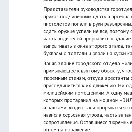
Представители руководства горотдела
приказ подчиненным сдать в арсенал 
пистолетов попали в руки разъяренны
сдать оружие успели не все, поэтому
часть водителей прорвались в здани
выпрыгивать в окна второго этажа, т
буквально топтали и рвали на куски к
Заняв здание городского отдела мил
примыкающее к взятому объекту, чтоб
тюремным стенам, откуда арестанты
присоединиться к их движению. Ни о
милицейским помещениям. А одну маши
которых протаранил на мощном «ЗИЛ
и палками, люди стали прорываться 
нависла серьезная угроза, часть запа
сопротивления. Оставшиеся тюремные
огнем на поражение.