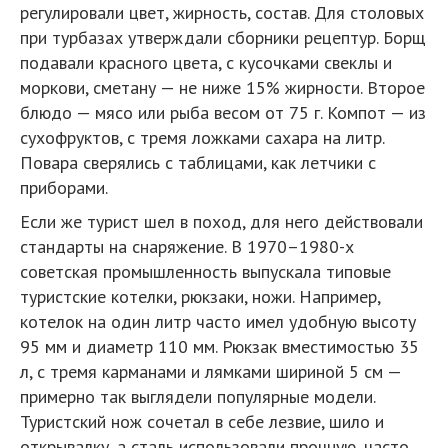
регулировали цвет, жирность, состав. Для столовых
при турбазах утверждали сборники рецептур. Борщ
подавали красного цвета, с кусочками свеклы и
моркови, сметану — не ниже 15% жирности. Второе
блюдо — мясо или рыба весом от 75 г. Компот — из
сухофруктов, с тремя ложками сахара на литр.
Повара сверялись с таблицами, как летчики с
приборами.
Если же турист шел в поход, для него действовали
стандарты на снаряжение. В 1970–1980-х
советская промышленность выпускала типовые
туристские котелки, рюкзаки, ножи. Например,
котелок на один литр часто имел удобную высоту
95 мм и диаметр 110 мм. Рюкзак вместимостью 35
л, с тремя карманами и лямками шириной 5 см —
примерно так выглядели популярные модели.
Туристский нож сочетал в себе лезвие, шило и
открывалку, а сталь использовали прочную, часто