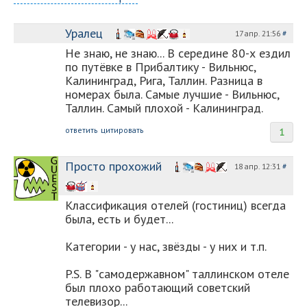
Уралец
17 апр. 21:56
#
Не знаю, не знаю... В середине 80-х ездил
по путёвке в Прибалтику - Вильнюс,
Калининград, Рига, Таллин. Разница в
номерах была. Самые лучшие - Вильнюс,
Таллин. Самый плохой - Калининград.
ответить
цитировать
1
Просто прохожий
18 апр. 12:31
#
Классификация отелей (гостиниц) всегда
была, есть и будет...
Категории - у нас, звёзды - у них и т.п.
P.S. В "самодержавном" таллинском отеле
был плохо работающий советский
телевизор...