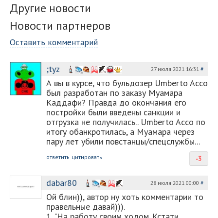
Другие новости
Новости партнеров
Оставить комментарий
;tyz
27 июля 2021 16:31
#
А вы в курсе, что бульдозер Umberto Acco
был разработан по заказу Муамара
Каддафи? Правда до окончания его
постройки были введены санкции и
отгрузка не получилась.. Umberto Acco по
итогу обанкротилась, а Муамара через
пару лет убили повстанцы/спецслужбы...
ответить
цитировать
-3
dabar80
28 июля 2021 00:00
#
Ой блин)), автор ну хоть комментарии то
правельные давай))).
1. "На работу своим ходом. Кстати,