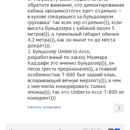
обратите внимание, что демонтированная
кабина «восьмисотого» едет отдельно —
в кузове следующего за бульдозером
грузовика" так ясен хер отдельно))), если
высота бульдозера с кабиной около 5
метров))), а туннельный габарит обычно
4,2 метра))), как он иначе то до места
доедет))).
2. Бульдозер Umberto Acco,
разработанный по заказу Муамара
Каддафи это именно бульдозер))), он
песок грести предназначен)), а главной
особенностью Т-800 был задний клык,
вспарывающий вечную мерзлоту))), в чем
с ним могли конкурировать только
японцы))), так что Umberto Acco Т-800 не
конкурент))).
ответить
цитировать
5