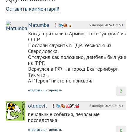
Оставить комментарий
Matumba
5 ноября 2024 18:16
#
Когда призвали в Армию, тоже "уходил" из
СССР.
Послали служить в ГДР. Уезжал я из
Свердловска.
Отслужил как положено, дембель был уже
из ФРГ.
Вернулся в РФ ... в город Екатеринбург.
Так что...
А! "Героя" никто не присвоил
ответить
цитировать
2
olddevil
6 ноября 2024 08:18
#
печальные события, печальные
последствия
ответить
цитировать
0