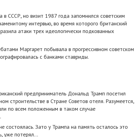
а в СССР, но визит 1987 года запомнился советским
наменитому интервью, во время которого британский
тразила атаки трех идеологически подкованных
батами Маргарет побывала в прогрессивном советском
тографировалась с банками ставриды.
риканский предприниматель Дональд Трамп посетил
ом строительстве в Стране Советов отеля. Разумеется,
тили по всем положенным в таком случае
.
не состоялась. Зато у Трампа на память осталось это
ь, уже потерял…