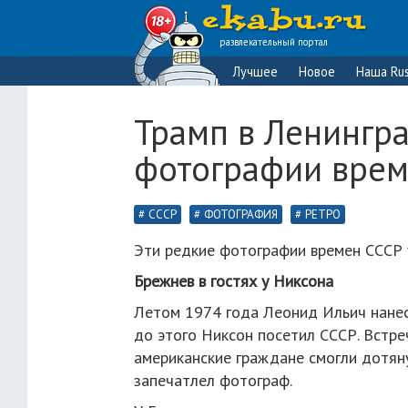
развлекательный портал
Лучшее
Новое
Наша Rus
Трамп в Ленингра
фотографии врем
СССР
ФОТОГРАФИЯ
РЕТРО
Эти редкие фотографии времен СССР у
Брежнев в гостях у Никсона
Летом 1974 года Леонид Ильич нанес
до этого Никсон посетил СССР. Встре
американские граждане смогли дотяну
запечатлел фотограф.