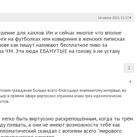
14 июня 2021 11:17
#
дение для хахлов. Им и сейчас многое что вполне
нги на футболках или ковыряния в женских пиписках
вове как пишут наливают бесплатное пиво за
на ЧМ. Эти люди ЕБАНУТЫЕ на голову я не устану
2
#
етским гражданам больше всего благодаря знаменитому интервью, во
ьер в прямом эфире виртуозно отразила атаки трех идеологически
стов.
ь легко быть виртуозно раскрепощённым, когда ты трём
у плевать, а они не имеют возможности тебе как
ипломатический скандал с воплями всего "мирового
тократическое хамство.