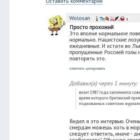
Оставить комментарий
Wolosan
Просто прохожий
Это вполне нормальное пове
нормально. Нацистские лозу
ежедневные. И кстати во Ль
пропущенные Россией голы 
повторять это.
ответить
цитировать
Добавил(а)
через 1 минуту:
визит 1987 года запомнился сов
время которого британский прем
подкованных советских журнали
Видел я это интервью. Очен
смердам можешь хоть в морд
следует ответить, иначе - д
сообсчества". Обычное арис