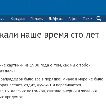
sia
Конкурсы
Приколы
Лайфхаки
Гифки
Теги
жали наше время сто лет
ие картинки из 1900 года о том, как мы с тобой
угадали!
 прапрадедов было все в порядке! Иначе в мире не было
орая летает, ездит, жужжит и переливается
с, их далеких потомков, хватило энергии и желания
ых придумок.