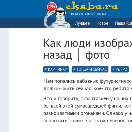
развлекательный портал
Лучшее
Новое
Наша Rus
Как люди изобра
назад │ фото
КАРТИНКИ
ТОГДА И СЕЙЧАС
РЕТРО
Нам попались забавные футуристическ
должны жить сейчас. Кое-что ребята 
Что и говорить, с фантазией у наших
бы всей этой сумасшедшей фигни, кот
разноцветными огоньками. Однако у на
воплотить только часть их невероятн