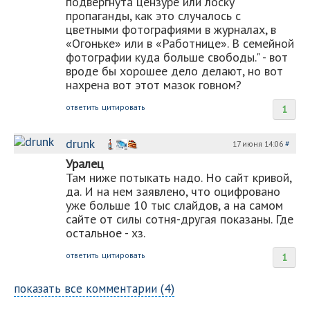
подвергнута цензуре или лоску
пропаганды, как это случалось с
цветными фотографиями в журналах, в
«Огоньке» или в «Работнице». В семейной
фотографии куда больше свободы." - вот
вроде бы хорошее дело делают, но вот
нахрена вот этот мазок говном?
ответить
цитировать
1
drunk
17 июня 14:06
#
Уралец
Там ниже потыкать надо. Но сайт кривой,
да. И на нем заявлено, что оцифровано
уже больше 10 тыс слайдов, а на самом
сайте от силы сотня-другая показаны. Где
остальное - хз.
ответить
цитировать
1
показать все комментарии (4)