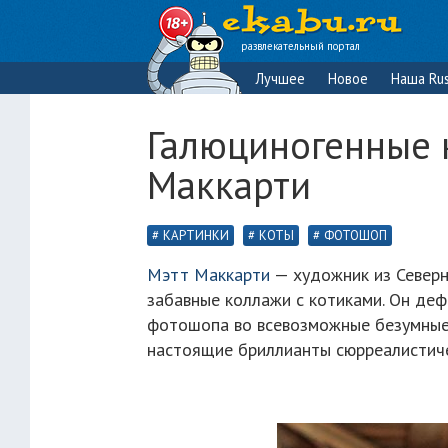
развлекательный портал
Лучшее
Новое
Наша Rus
Галюциногенные 
Маккарти
КАРТИНКИ
КОТЫ
ФОТОШОП
Мэтт Маккарти
— художник из Северн
забавные коллажи с котиками. Он де
фотошопа во всевозможные безумные 
настоящие бриллианты сюрреалистиче