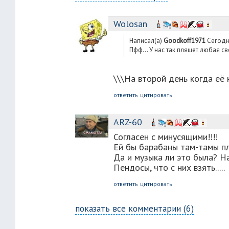
Wolosan
Написал(а)
Goodkoff1971
Сегодня
Пфф... У нас так пляшет любая с
\\\На второй день когда её н
ответить
цитировать
ARZ-60
Согласен с минусящими!!!!
Ей бы барабаны там-тамы пл
Да и музыка ли это была? На
Пендосы, что с них взять.....
ответить
цитировать
показать все комментарии (6)