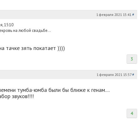
1 февраля 2021 15:41
#
, 15:10
векровь на любой свадьбе...
а тачке зять покатает ))))
3
1 февраля 2021 15:57
#
емени тумба-юмба были бы ближе к генам....
бор звуков!!!!
4