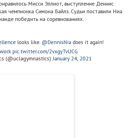
понравилось Мисси Эллиот, выступление Деннис
кая чемпионка Симона Байлз. Судьи поставили Ниа
оманде победить на соревнованиях.
ellence
looks like.
@DennisNia
does it again!
work
pic.twitter.com/2vxgyTvUCG
cs (@uclagymnastics)
January 24, 2021