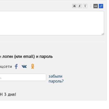
-
-
-
-
-
-
-
-
-
-
ои
логин (или email) и пароль
-
-
-
соцсети
-
-
забыли
пароль?
Н 3 дня!