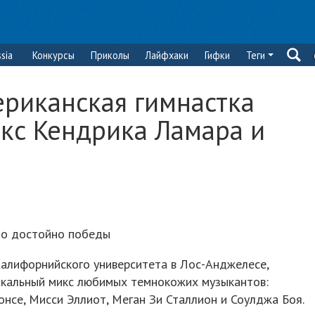
sia
Конкурсы
Приколы
Лайфхаки
Гифки
Теги
ериканская гимнастка
икс Кендрика Ламара и
о достойно победы
Калифорнийского университета в Лос-Анджелесе,
ыкальный микс любимых темнокожих музыкантов:
онсе, Мисси Эллиот, Меган Зи Сталлион и Соулджа Боя.