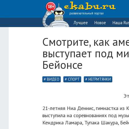
развлекательный портал
Лучшее
Новое
Наша Rus
Смотрите, как ам
выступает под м
Бейонсе
ВИДЕО
СПОРТ
НЕГРИТЯНКИ
Эт
21-летняя Ниа Деннис, гимнастка из 
выступила на соревнованиях под муз
Кендрика Ламара, Тупака Шакура, Бей