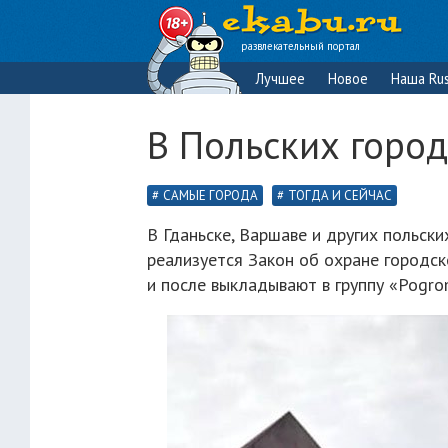
развлекательный портал
Лучшее
Новое
Наша Rus
В Польских горо
САМЫЕ ГОРОДА
ТОГДА И СЕЙЧАС
В Гданьске, Варшаве и других польски
реализуется Закон об охране городс
и после выкладывают в группу «Pogro