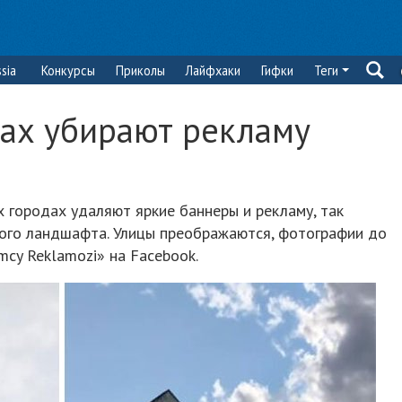
sia
Конкурсы
Приколы
Лайфхаки
Гифки
Теги
дах убирают рекламу
х городах удаляют яркие баннеры и рекламу, так
кого ландшафта. Улицы преображаются, фотографии до
mcy Reklamozi» на Facebook.