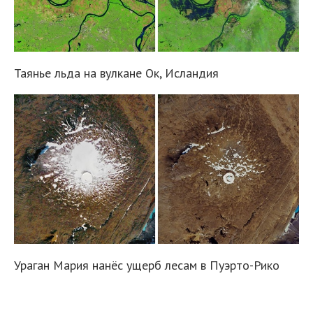
Таянье льда на вулкане Ок, Исландия
Ураган Мария нанёс ущерб лесам в Пуэрто-Рико