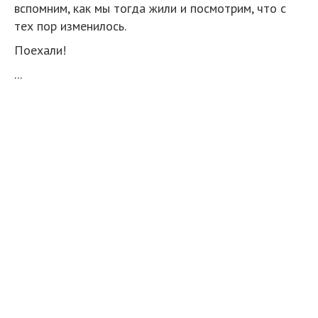
вспомним, как мы тогда жили и посмотрим, что с
тех пор изменилось.
Поехали!
...
В кадре украшенное к празднованию Первомая
здание ВЦСПС на Ленинском проспекте. Фото
1985-89 годов