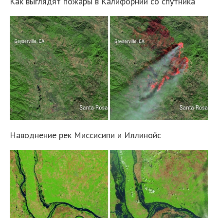
Как выглядят пожары в Калифорнии со спутника
Наводнение рек Миссисипи и Иллинойс