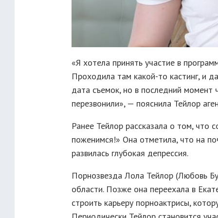
«Я хотела принять участие в программ
Проходила там какой-то кастинг, и д
дата съемок, но в последний момент 
перезвонили», — пояснила Тейлор аген
Ранее Тейлор рассказала о том, что 
поженимся!» Она отметила, что на по
развилась глубокая депрессия.
Порнозвезда Лола Тейлор (Любовь Б
области. Позже она переехала в Екате
строить карьеру порноактрисы, котор
Периодически Тейлор становится учас