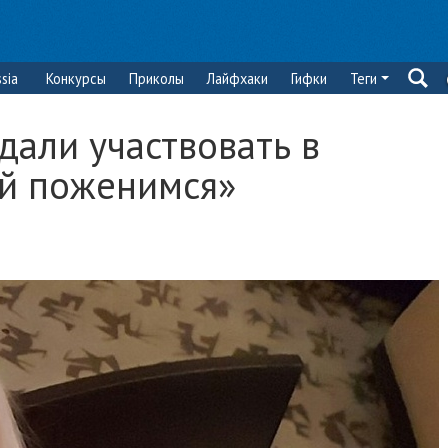
sia
Конкурсы
Приколы
Лайфхаки
Гифки
Теги
дали участвовать в
й поженимся»