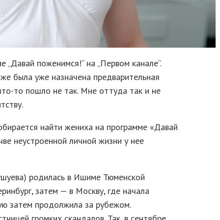
е „Давай поженимся!“ на „Первом канале“.
аже была уже назначена предварительная
что-то пошло не так. Мне оттуда так и не
тству.
собирается найти жениха на программе «Давай
чве неустроенной личной жизни у нее
ушуева) родилась в Ишиме Тюменской
ринбург, затем — в Москву, где начала
ую затем продолжила за рубежом.
тницей громких скандалов. Так, в сентябре