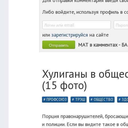
Для отправки комментария введи св
Либо войдите, используя профиль в 
или
зарегистрируйся
на сайте
МАТ в камментах - БА
Хулиганы в общес
(15 фото)
ПРОФСОЮЗ
ТРЭШ
ОБЩЕСТВО
ЗД
Порция правонарушителей, бросающий
и полиции. Если вы видите такое в о