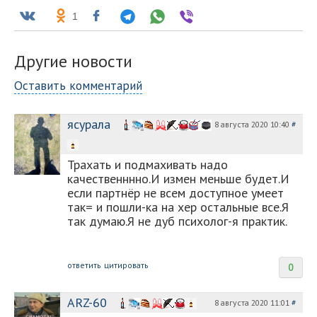
1
Другие новости
Оставить комментарий
ясурала
8 августа 2020 10:40
#
Трахать и подмахивать надо
качественннно.И измен меньше будет.И
если партнёр не всем доступное умеет
так= и пошли-ка на хер остальные все.Я
так думаю.Я не дуб психолог-я практик.
ответить
цитировать
0
ARZ-60
8 августа 2020 11:01
#