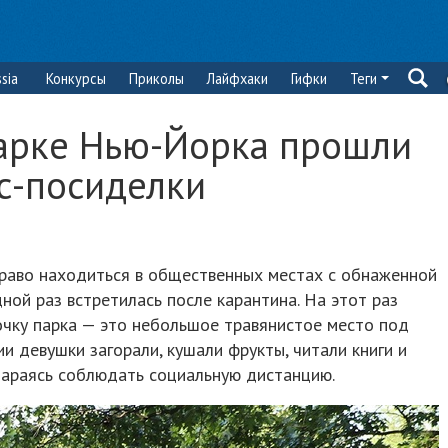
sia
Конкурсы
Приколы
Лайфхаки
Гифки
Теги
арке Нью-Йорка прошли
с-посиделки
право находиться в общественных местах с обнаженной
ной раз встретилась после карантина. На этот раз
очку парка — это небольшое травянистое место под
и девушки загорали, кушали фрукты, читали книги и
тараясь соблюдать социальную дистанцию.