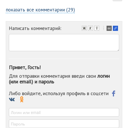
показать все комментарии (29)
Написать комментарий:
-
-
-
-
-
-
-
Привет, Гость!
-
Для отправки комментария введи свои
логин
-
(или email) и пароль
-
-
-
Либо войдите, используя профиль в соцсети
-
-
-