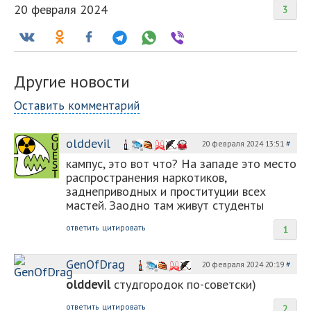
20 февраля 2024
3
Другие новости
Оставить комментарий
olddevil
20 февраля 2024 13:51
#
кампус, это вот что? На западе это место
распространения наркотиков,
заднеприводных и проституции всех
мастей. Заодно там живут студенты
ответить
цитировать
1
GenOfDrag
20 февраля 2024 20:19
#
olddevil
студгородок по-советски)
ответить
цитировать
2