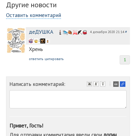
Другие новости
Оставить комментарий
деДУШКА
4 декабря 2020 21:14
#
2
Хрень
ответить
цитировать
1
Написать комментарий:
-
-
-
-
-
-
-
Привет, Гость!
-
Для отправки комментария введи свои
логин
-