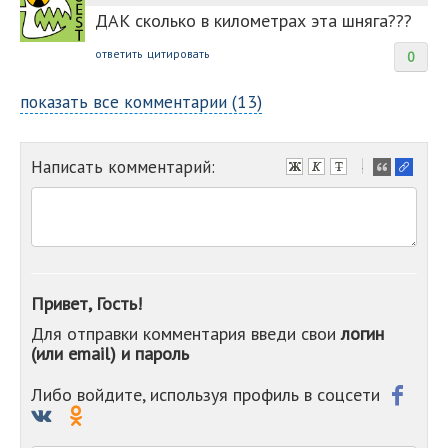
ДАК сколько в километрах эта шняга???
ответить
цитировать
0
показать все комментарии (13)
Написать комментарий:
-
-
-
-
-
-
-
Привет, Гость!
-
Для отправки комментария введи свои
логин
-
(или email) и пароль
-
-
-
Либо войдите, используя профиль в соцсети
-
-