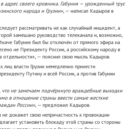
в адрес своего кровника. Габуния — урожденный трус
узинского народа и Грузии»
, — написал Кадыров в
следует рассматривать не как случайный инцидент, а
торой замешано руководство телеканала и, возможно,
Иначе Габуния был бы отключён от прямого эфира на
есено не Президенту России, а российскому народу в
в отдельности», — пояснил свою мысль Кадыров.
х лиц власти Грузии немедленно принести
резиденту Путину и всей России, а против Габунии
, что не замечаем подчёркнуто враждебные выходки
имо в отношение страны ввести самые жесткие
раждан России»
, — предложил Кадыров.
ии не докажет свою непричастность к провокации
длагает установить блокаду этой страны со стороны