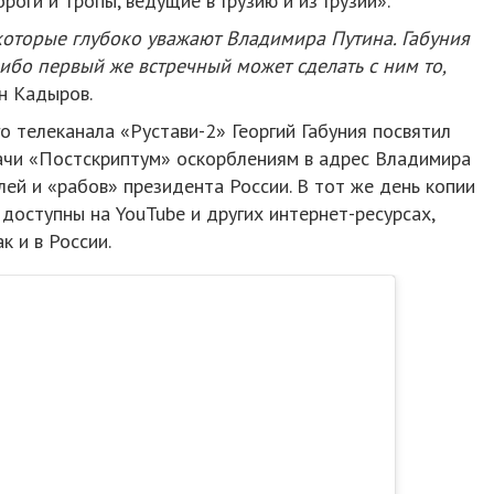
роги и тропы, ведущие в Грузию и из Грузии».
оторые глубоко уважают Владимира Путина. Габуния
ибо первый же встречный может сделать с ним то,
н Кадыров.
о телеканала «Рустави-2» Георгий Габуния посвятил
ачи «Постскриптум» оскорблениям в адрес Владимира
лей и «рабов» президента России. В тот же день копии
 доступны на YouTube и других интернет-ресурсах,
к и в России.