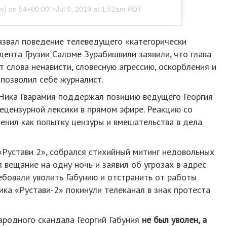
o)
on
54+00:00">Jul 9, 2019 at 1:52am PDT
звал поведение телеведущего «категорически
ента Грузии Саломе Зурабишвили заявили, что глава
 слова ненависти, словесную агрессию, оскорбления и
позволил себе журналист.
 Ника Гварамия поддержал позицию ведущего Георгия
нецензурной лексики в прямом эфире. Реакцию со
ценил как попытку цензуры и вмешательства в дела
«Рустави 2», собрался стихийный митинг недовольных
л вещание на одну ночь и заявил об угрозах в адрес
ебовали уволить Габунию и отстранить от работы
ика «Рустави-2» покинули телеканал в знак протеста
ародного скандала Георгий Габуния
не был уволен, а