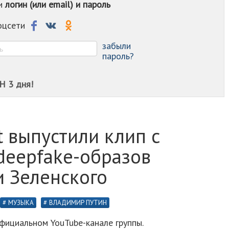
ои
логин (или email) и пароль
-
-
-
соцсети
-
-
забыли
пароль?
Н 3 дня!
t выпустили клип с
deepfake-образов
и Зеленского
МУЗЫКА
ВЛАДИМИР ПУТИН
фициальном YouTube-канале группы.