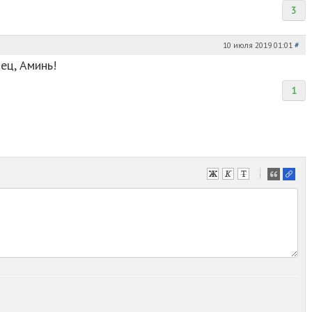
3
10 июля 2019 01:01
#
лец, Аминь!
1
-
-
-
-
-
-
-
-
-
-