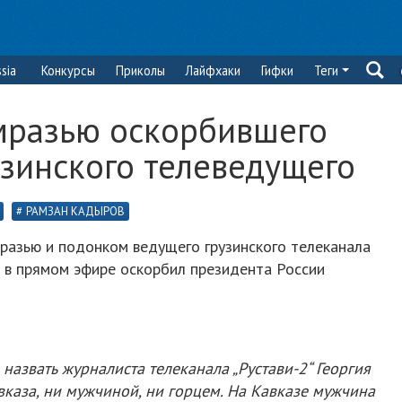
sia
Конкурсы
Приколы
Лайфхаки
Гифки
Теги
мразью оскорбившего
узинского телеведущего
РАМЗАН КАДЫРОВ
мразью и подонком ведущего грузинского телеканала
й в прямом эфире оскорбил президента России
назвать журналиста телеканала „Рустави-2“ Георгия
вказа, ни мужчиной, ни горцем. На Кавказе мужчина