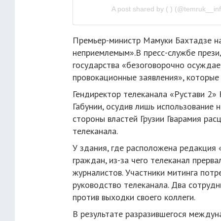
A post shared by ( ) (@temruk__inf
Премьер-министр Мамуки Бахтадзе на
неприемлемым».В пресс-службе презид
государства «безоговорочно осуждает
провокационные заявления», которые 
Гендиректор телеканала «Рустави 2»
Габунии, осудив лишь использование 
стороны властей Грузии Гварамия рас
телеканала.
У здания, где расположена редакция 
граждан, из-за чего телеканал прерва
журналистов. Участники митинга потр
руководство телеканала. Два сотрудн
против выходки своего коллеги.
В результате разразившегося междун