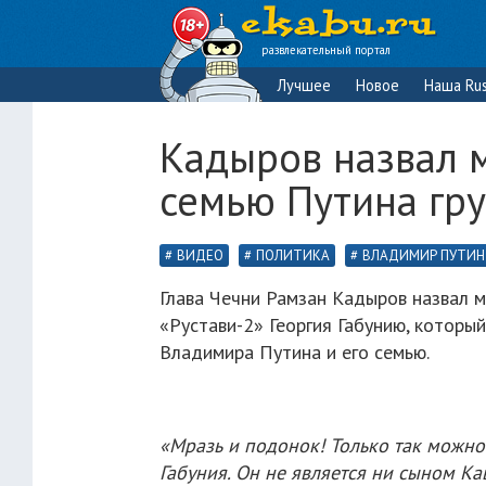
развлекательный портал
Лучшее
Новое
Наша Rus
Кадыров назвал 
семью Путина гр
ВИДЕО
ПОЛИТИКА
ВЛАДИМИР ПУТИН
Глава Чечни Рамзан Кадыров назвал 
«Рустави-2» Георгия Габунию, которы
Владимира Путина и его семью.
«Мразь и подонок! Только так можно 
Габуния. Он не является ни сыном Ка