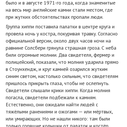
было и в августе 1971-го года, когда знаменитые
на весь мир английские камни стали местом, где
при жутких обстоятельствах пропали люди.
Группа хиппи поставила палатки в центре круга и
провела ночь у костра, покуривая травку. Согласно
официальной версии, около двух часов ночи на
равнине Солсбери грянула страшная гроза. С неба
били огромные молнии. Два свидетеля, фермер и
полицейский, показали, что молния ударила прямо
в Стоунхендж, и круг камней озарился жутким
синим светом, настолько сильным, что свидетелям
пришлось прикрыть глаза, чтобы не ослепнуть.
Свидетели слышали крики хиппи. Когда молния
погасла, свидетели подбежали к камням.
Естественно, они ожидали найти людей с
тяжёлыми ранениями и ожогами — или мёртвых,
или умирающих. Но не нашли никого: там были
только горящие колышки от палаток и костёр.