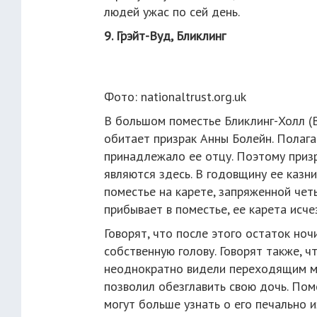
людей ужас по сей день.
9. Грэйт-Вуд, Бликлинг
Фото: nationaltrust.org.uk
В большом поместье Бликлинг-Холл (Bl
обитает призрак Анны Болейн. Полага
принадлежало ее отцу. Поэтому призр
являются здесь. В годовщину ее казн
поместье на карете, запряженной чет
прибывает в поместье, ее карета исчез
Говорят, что после этого остаток ноч
собственную голову. Говорят также, ч
неоднократно видели переходящим мос
позволил обезглавить свою дочь. Пом
могут больше узнать о его печально 