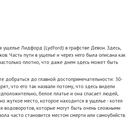
в ущелье Лидфорд (Lydford) в графстве Девон. Здесь,
ов. Часть пути в ущелье и через него была описана как
настолько плотно, что даже днем здесь может быть
те добраться до главной достопримечательности: 30-
ят, что его так назвали потому, что здесь видели
едположительно, белое платье и она спасает людей,
но жуткое место, которое находится в ущелье - котел
ия водоворотов, которые могут быть очень сложными
явола часто становится местом смерти или самоубийств.