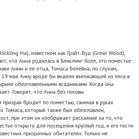
ickling Ha), известном как Грэйт-Вуд (Great Wood),
ют, что Анна родилась в Бликлинг-Холл, это поместье
аки Анны и ее отца, Томаса Болейна, по слухам,
и 19 мая Анну вроде бы видели въезжающей из леса в
ырьмя обезглавленными всадниками. Когда она
ает. Говорят, что Анна без головы.
и призрак бродит по поместью, сжимая в руках
то Томаса, который также был обезглавлен,
т, при этом он изображает раскаяние за то, что
естье открыто для посещения круглый год, и его гости
известных призрачных обитателях. Только не