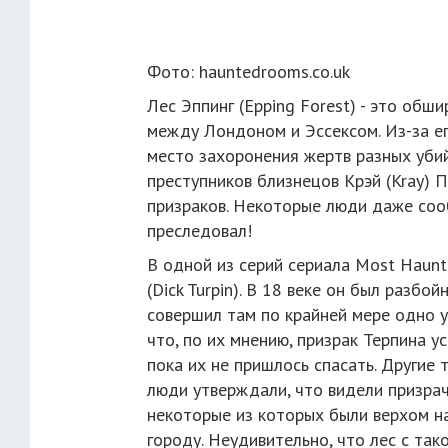
Фото: hauntedrooms.co.uk
Лес Эппинг (Epping Forest) - это обш
между Лондоном и Эссексом. Из-за ег
место захоронения жертв разных уби
преступников близнецов Крэй (Kray) П
призраков. Некоторые люди даже сооб
преследовал!
В одной из серий сериала Most Haunt
(Dick Turpin). В 18 веке он был разбой
совершил там по крайней мере одно 
что, по их мнению, призрак Терпина ус
пока их не пришлось спасать. Другие
люди утверждали, что видели призрач
некоторые из которых были верхом на
городу. Неудивительно, что лес с та