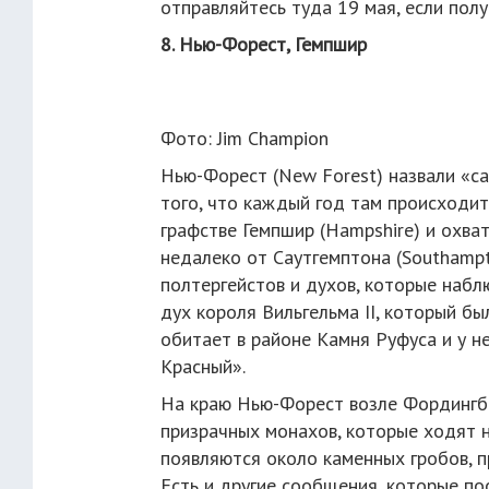
отправляйтесь туда 19 мая, если полу
8. Нью-Форест, Гемпшир
Фото: Jim Champion
Нью-Форест (New Forest) назвали «са
того, что каждый год там происходи
графстве Гемпшир (Hampshire) и охв
недалеко от Саутгемптона (Southampt
полтергейстов и духов, которые наблю
дух короля Вильгельма II, который бы
обитает в районе Камня Руфуса и у н
Красный».
На краю Нью-Форест возле Фордингбри
призрачных монахов, которые ходят н
появляются около каменных гробов, п
Есть и другие сообщения, которые по