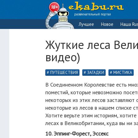
развлекательный портал
Лучшее
Новое
Наша Rus
Жуткие леса Вели
видео)
ПУТЕШЕСТВИЯ
ЗАГАДКИ
МИСТИКА
В Соединенном Королевстве есть мно
поместий, которые невозможно посетит
некоторых из этих лесов заставляют 
некоторые из лесов в нашем списке с
Хотите верьте этим историям, хотите 
лесах в Великобритании, куда вы ни з
10. Эппинг-Форест, Эссекс