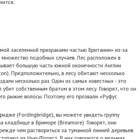
чится.
мой заселенной призраками частью Британии» из-за
т множество подобных случаев. Лес расположен в
атывает большую часть южной оконечности Англии
on). Предположительно, в лесу обитают несколько
дали несколько раз. Один из самых известных - это
л убит собственным братом в этом лесу. Говорят, что он
его рыжие волосы. Поэтому его прозвали «Руфус
дже (Fordingbridge), вы можете увидеть группу
а кладбище в Бриморе (Breamore). Говорят, они
режде чем раствориться за туманной линией деревьев.
ступают из Нью-Форест. В них говорится о ведьмах,