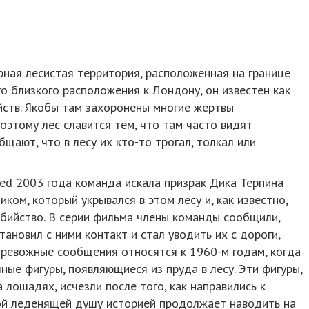
ирная лесистая территория, расположенная на границе
о близкого расположения к Лондону, он известен как
йств. Якобы там захоронены многие жертвы
оэтому лес славится тем, что там часто видят
щают, что в лесу их кто-то трогал, толкал или
ed 2003 года команда искала призрак Дика Терпина
ником, который укрывался в этом лесу и, как известно,
убийство. В серии фильма члены команды сообщили,
тановил с ними контакт и стал уводить их с дороги,
 тревожные сообщения относятся к 1960-м годам, когда
ные фигуры, появляющиеся из пруда в лесу. Эти фигуры,
 лошадях, исчезли после того, как направились к
кой леденящей душу историей продолжает наводить на