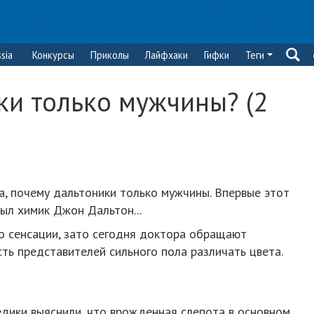
sia
Конкурсы
Приколы
Лайфхаки
Гифки
Теги
ки только мужчины? (2
а, почему дальтоники только мужчины. Впервые этот
рыл химик Джон Дальтон...
ло сенсации, зато сегодня доктора обращают
ть представителей сильного пола различать цвета.
едики выяснили, что врожденная слепота в основном