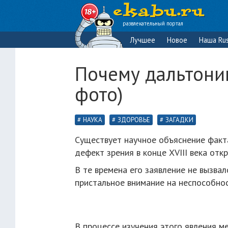
развлекательный портал
Лучшее
Новое
Наша Rus
Почему дальтони
фото)
НАУКА
ЗДОРОВЬЕ
ЗАГАДКИ
Существует научное объяснение факт
дефект зрения в конце XVIII века отк
В те времена его заявление не вызва
пристальное внимание на неспособнос
В процессе изучения этого явления м