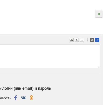
0
-
-
-
-
-
-
-
-
-
-
ои
логин (или email) и пароль
-
-
-
соцсети
-