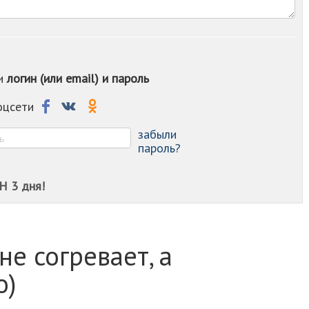
-
-
-
-
-
ои
логин (или email) и пароль
-
-
-
соцсети
-
-
забыли
пароль?
Н 3 дня!
не согревает, а
о)