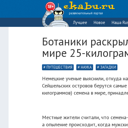
развлекательный портал
Лучшее
Новое
Наша Rus
Ботаники раскры
мире 25-килогра
ПУТЕШЕСТВИЯ
НАУКА
ЗАГАДКИ
Немецкие ученые выяснили, откуда н
Сейшельских островов берутся самые 
килограммов) семена в мире, принадл
Местные жители считали, что семена-
а опыление происходит, когда мужски