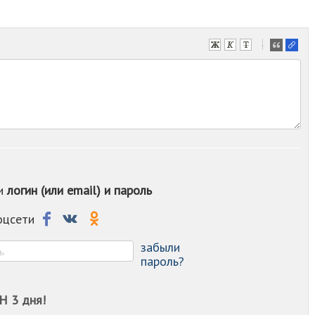
-
-
-
-
-
-
-
-
-
-
ои
логин (или email) и пароль
-
-
-
соцсети
-
-
забыли
пароль?
Н 3 дня!