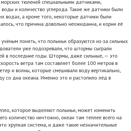
и морских тюленей специальными датчиками,
воды и количество углерода. Такие же датчики были
их водах, а кроме того, некоторые датчики были
алось, что причина довольно неожиданна, и корни её
учёным понять, что полыньи образуются из-за сильных
дователи уже подозревали, что штормы сыграли
й в последние годы. Штормы, даже сильные, — это
скорость ветра там составляет более 100 метров в
етер и волны, которые смешивали воду вертикально,
у со дна океана. Именно это и растопило лёд в
епло, которое выделяют полыньи, может изменить
 его количество ничтожно, океан там теплее всего на
это хрупкая система, и даже такие незначительные