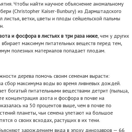
ъятия. Чтобы найти научное объяснение аномальному
бери (Christopher Kaiser-Bunbury) из Дармштадского
л листья, ветки, цветы и плоды сейшельской пальмы
н.
зота и фосфора в листьях в три раза ниже
, чем у других
а вбирает максимум питательных веществ перед тем,
ксимум полезных материалов попадает плодам.
жности дерева помочь своим семенам вырасти:
на сбор максимума воды во время ливневых дождей.
ет богатый питательными веществами детрит (пыльца,
ате концентрация азота и фосфора в почве на
оказалась на 50 процентов выше, чем в почве по
астений планеты, чьи семена улетают на большое
ятся о своих всходах, растущих в их тени.
объясняют зарождением вида в эпоху динозавров — 66