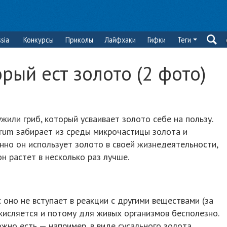
sia
Конкурсы
Приколы
Лайфхаки
Гифки
Теги
рый ест золото (2 фото)
жили гриб, который усваивает золото себе на пользу.
orum забирает из среды микрочастицы золота и
енно он использует золото в своей жизнедеятельности,
н растет в несколько раз лучше.
 оно не вступает в реакции с другими веществами (за
кисляется и потому для живых организмов бесполезно.
жно есть — например, в виде сусального золота,