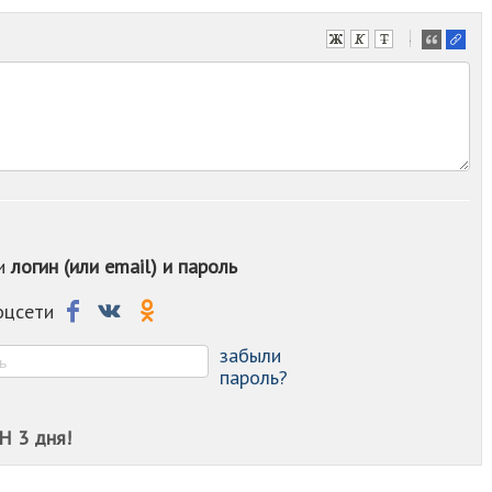
-
-
-
-
-
-
-
-
-
-
ои
логин (или email) и пароль
-
-
-
соцсети
-
-
забыли
пароль?
Н 3 дня!