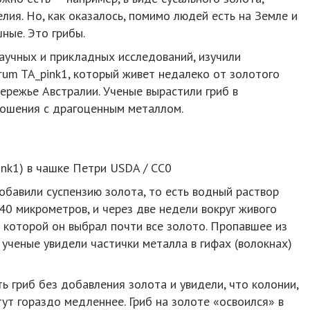
ия. Но, как оказалось, помимо людей есть на Земле и
ные. Это грибы.
аучных и прикладных исследований, изучили
rum TA_pink1, который живет недалеко от золотого
режье Австралии. Ученые вырастили гриб в
ношения с драгоценным металлом.
ink1) в чашке Петри USDA / CC0
обавили суспензию золота, то есть водный раствор
0 микрометров, и через две недели вокруг живого
з которой он выбрал почти все золото. Пропавшее из
 ученые увидели частички металла в гифах (волокнах)
 гриб без добавления золота и увидели, что колонии,
ут гораздо медленнее. Гриб на золоте «освоился» в