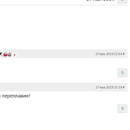
27 мая 2019 22:04
#
0
27 мая 2019 23:19
#
и переплавим!
0