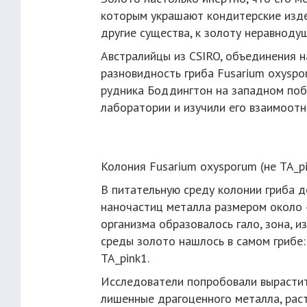
которым украшают кондитерские издел
другие существа, к золоту неравнодуш
Австралийцы из CSIRO, объединения н
разновидность гриба Fusarium oxyspo
рудника Боддингтон на западном побе
лаборатории и изучили его взаимоот
Колония Fusarium oxysporum (не TA_p
В питательную среду колонии гриба д
наночастиц металла размером около 4
организма образовалось гало, зона, и
среды золото нашлось в самом грибе:
TA_pink1.
Исследователи попробовали вырастить
лишенные драгоценного металла, раст