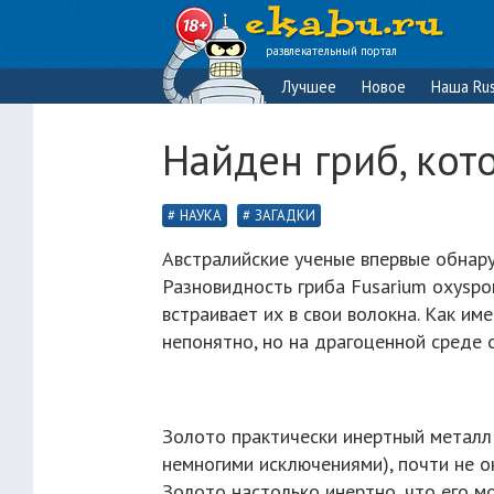
развлекательный портал
Лучшее
Новое
Наша Rus
Найден гриб, кото
НАУКА
ЗАГАДКИ
Австралийские ученые впервые обнару
Разновидность гриба Fusarium oxysp
встраивает их в свои волокна. Как им
непонятно, но на драгоценной среде о
Золото практически инертный металл:
немногими исключениями), почти не о
Золото настолько инертно, что его мо