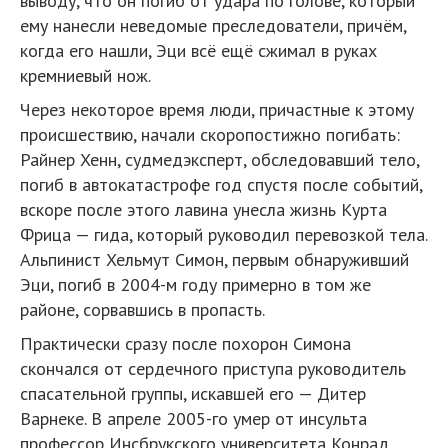
выводу, что он погиб от удара по голове, который
ему нанесли неведомые преследователи, причём,
когда его нашли, Эци всё ещё сжимал в руках
кремниевый нож.
Через некоторое время люди, причастные к этому
происшествию, начали скоропостижно погибать:
Райнер Хенн, судмедэксперт, обследовавший тело,
погиб в автокатастрофе год спустя после событий,
вскоре после этого лавина унесла жизнь Курта
Фрица — гида, который руководил перевозкой тела.
Альпинист Хельмут Симон, первым обнаруживший
Эци, погиб в 2004-м году примерно в том же
районе, сорвавшись в пропасть.
Практически сразу после похорон Симона
скончался от сердечного приступа руководитель
спасательной группы, искавшей его — Дитер
Варнеке. В апреле 2005-го умер от инсульта
профессор Инсбрукского университета Конрад