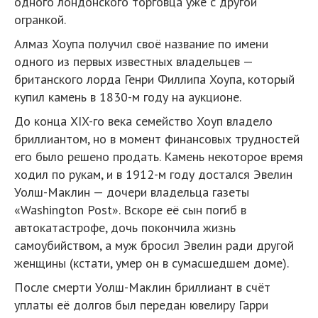
одного лондонского торговца уже с другой
огранкой.
Алмаз Хоупа получил своё название по имени
одного из первых известных владельцев —
британского лорда Генри Филлипа Хоупа, который
купил камень в 1830-м году на аукционе.
До конца XIX-го века семейство Хоуп владело
бриллиантом, но в момент финансовых трудностей
его было решено продать. Камень некоторое время
ходил по рукам, и в 1912-м году достался Эвелин
Уолш-Маклин — дочери владельца газеты
«Washington Post». Вскоре её сын погиб в
автокатастрофе, дочь покончила жизнь
самоубийством, а муж бросил Эвелин ради другой
женщины (кстати, умер он в сумасшедшем доме).
После смерти Уолш-Маклин бриллиант в счёт
уплаты её долгов был передан ювелиру Гарри