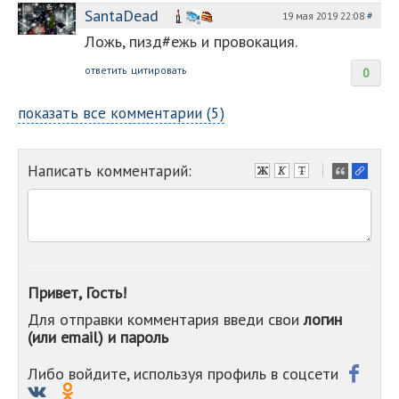
SantaDead
19 мая 2019 22:08
#
Ложь, пизд#ежь и провокация.
ответить
цитировать
0
показать все комментарии (5)
Написать комментарий:
-
-
-
-
-
-
-
Привет, Гость!
-
Для отправки комментария введи свои
логин
-
(или email) и пароль
-
-
-
Либо войдите, используя профиль в соцсети
-