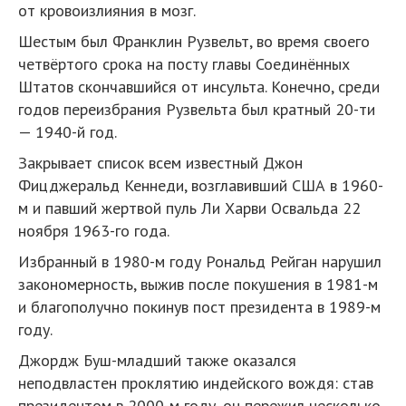
от кровоизлияния в мозг.
Шестым был Франклин Рузвельт, во время своего
четвёртого срока на посту главы Соединённых
Штатов скончавшийся от инсульта. Конечно, среди
годов переизбрания Рузвельта был кратный 20-ти
— 1940-й год.
Закрывает список всем известный Джон
Фицджеральд Кеннеди, возглавивший США в 1960-
м и павший жертвой пуль Ли Харви Освальда 22
ноября 1963-го года.
Избранный в 1980-м году Рональд Рейган нарушил
закономерность, выжив после покушения в 1981-м
и благополучно покинув пост президента в 1989-м
году.
Джордж Буш-младший также оказался
неподвластен проклятию индейского вождя: став
президентом в 2000-м году, он пережил несколько