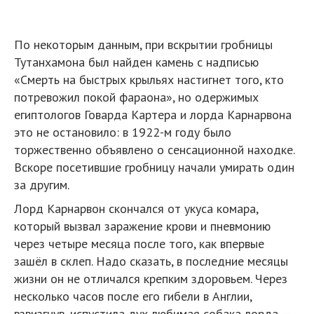
По некоторым данным, при вскрытии гробницы
Тутанхамона был найден камень с надписью
«Смерть на быстрых крыльях настигнет того, кто
потревожил покой фараона», но одержимых
египтологов Говарда Картера и лорда Карнарвона
это не остановило: в 1922-м году было
торжественно объявлено о сенсационной находке.
Вскоре посетившие гробницу начали умирать один
за другим.
Лорд Карнарвон скончался от укуса комара,
который вызвал заражение крови и пневмонию
через четыре месяца после того, как впервые
зашёл в склеп. Надо сказать, в последние месяцы
жизни он не отличался крепким здоровьем. Через
несколько часов после его гибели в Англии,
взвизгнув, испустила дух любимая собака лорда —