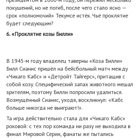
покушений, но не погиб, после чего стало ясно —
срок «полномочий» Текумсе истёк. Чьё проклятие
будет следующим?
6. «Проклятие козы Билли»
В 1945-м году владелец таверны «Коза Билли»
Билл Сианис пришёл на бейсбольный матч между
«Чикаго Кабс» и «Детройт Тайгерс», притащив с
собой козу. Специфический запах животного мешал
зрителям, поэтому Билли попросили удалиться.
Возмущённый Сианис, уходя, воскликнул: «Кабс
больше никогда не выиграют!».
Та игра действительно стала для «Чикаго Кабс»
роковой: с тех пор команда ни разу не выходила в
финал Мировой Серии, фанаты же пытались