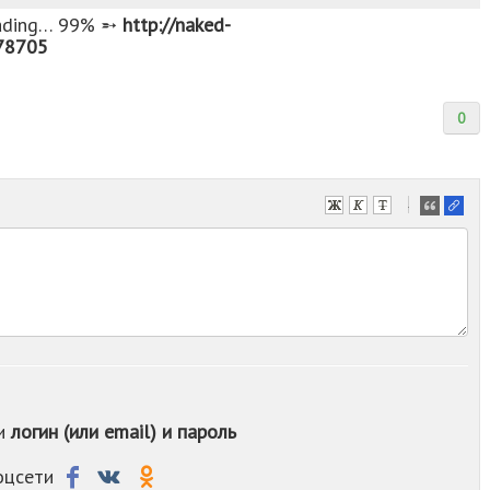
i︀n︀g︀…︀ ︀9︀9︀%︀ ︀➵︀
http://n︀a︀k︀e︀d︀-︀
u/178705
0
-
-
-
-
-
-
-
-
-
-
ои
логин (или email) и пароль
-
-
-
соцсети