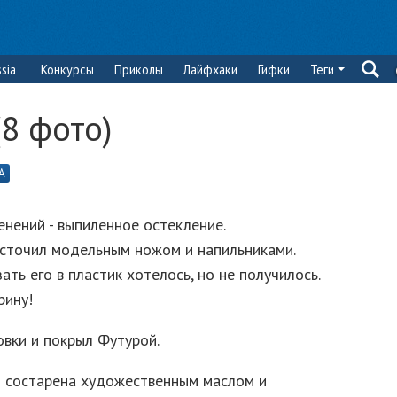
sia
Конкурсы
Приколы
Лайфхаки
Гифки
Теги
(8 фото)
А
енений - выпиленное остекление.
 сточил модельным ножом и напильниками.
ать его в пластик хотелось, но не получилось.
рину!
овки и покрыл Футурой.
и состарена художественным маслом и