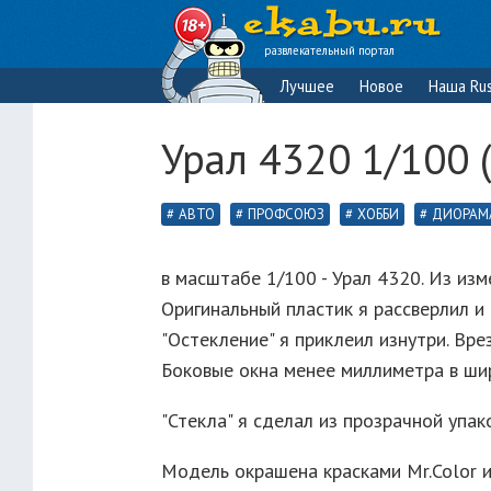
развлекательный портал
Лучшее
Новое
Наша Rus
Урал 4320 1/100 
АВТО
ПРОФСОЮЗ
ХОББИ
ДИОРАМ
в масштабе 1/100 - Урал 4320. Из изм
Оригинальный пластик я рассверлил и
"Остекление" я приклеил изнутри. Врез
Боковые окна менее миллиметра в ши
"Стекла" я сделал из прозрачной упак
Модель окрашена красками Mr.Color 