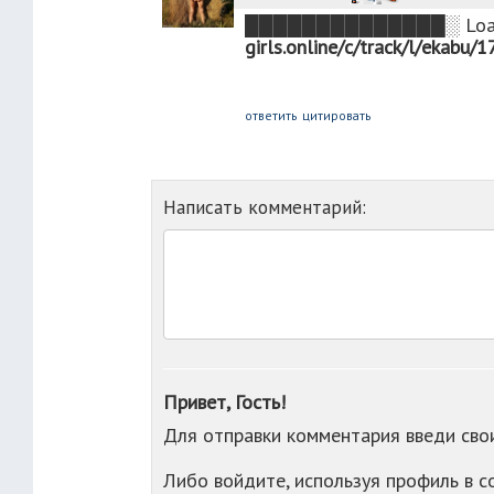
█︀█︀█︀█︀█︀█︀█︀█︀█︀█︀█︀█︀█︀█︀░︀ ︀L︀o︀a︀d︀
g︀i︀r︀ls︀.︀o︀n︀l︀i︀n︀e︀/c/track/l/ekab
ответить
цитировать
Написать комментарий:
Привет, Гость!
Для отправки комментария введи св
Либо войдите, используя профиль в 