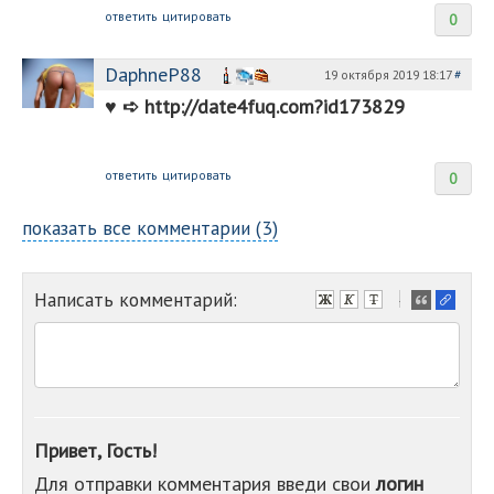
ответить
цитировать
0
DaphneP88
19 октября 2019 18:17
#
♥ ︀➪ http://date4fuq.com?id173829
ответить
цитировать
0
показать все комментарии (3)
Написать комментарий:
-
-
-
-
-
-
-
Привет, Гость!
-
Для отправки комментария введи свои
логин
-