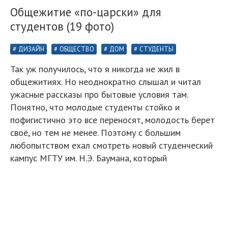
Общежитие «по-царски» для
студентов (19 фото)
ДИЗАЙН
ОБЩЕСТВО
ДОМ
СТУДЕНТЫ
Так уж получилось, что я никогда не жил в
общежитиях. Но неоднократно слышал и читал
ужасные рассказы про бытовые условия там.
Понятно, что молодые студенты стойко и
пофигистично это все переносят, молодость берет
своё, но тем не менее. Поэтому с большим
любопытством ехал смотреть новый студенческий
кампус МГТУ им. Н.Э. Баумана, который
разместился в непосредственной близости от
действующих зданий вуза.
Решение о его строительстве было принято
потому, что существующий комплекс зданий
образовательного учреждения уже не полностью