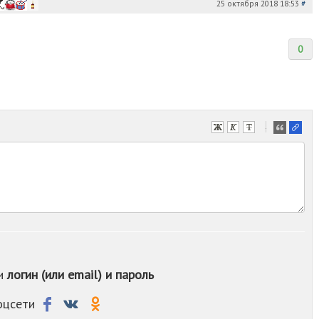
25 октября 2018 18:53
#
0
-
-
-
-
-
-
-
-
-
-
ои
логин (или email) и пароль
-
-
-
соцсети
-