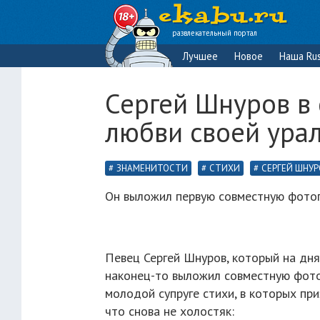
развлекательный портал
Лучшее
Новое
Наша Rus
Сергей Шнуров в 
любви своей ура
ЗНАМЕНИТОСТИ
СТИХИ
СЕРГЕЙ ШНУ
Он выложил первую совместную фотог
Певец Сергей Шнуров, который на дня
наконец-то выложил совместную фотог
молодой супруге стихи, в которых при
что снова не холостяк: