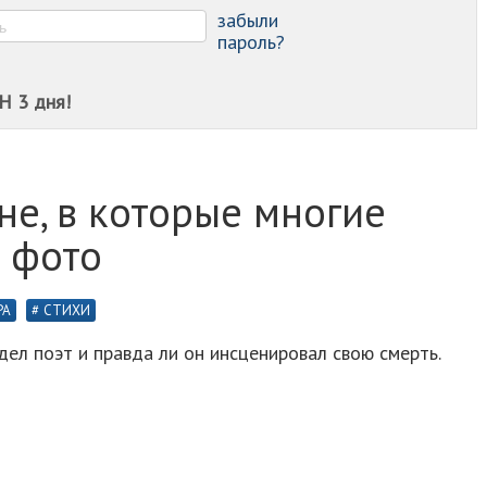
-
забыли
пароль?
Н 3 дня!
е, в которые многие
Ⅰ фото
РА
СТИХИ
дел поэт и правда ли он инсценировал свою смерть.