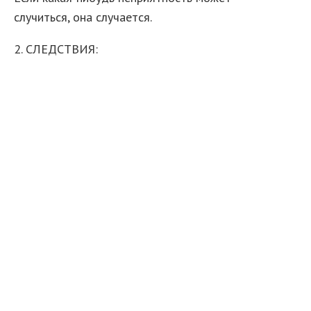
случиться, она случается.
2. СЛЕДСТВИЯ:
1. Все не так легко, как кажется.
2. Всякая работа требует больше времени,
чем кажется.
3. Из всех неприятностей произойдет именно
та, ущерб от которой больше.
4. Если четыре причины возможных
неприятностей заранее устранены, то всегда
найдется пятая.
5. Предоставленные самим себе, события
имеют тенденцию развиваться от плохого к