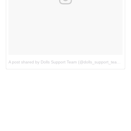
A post shared by Dolls Support Team (@dolls_support_team)
on
J