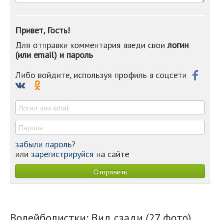
-
-
-
Привет, Гость!
-
Для отправки комментария введи свои
логин
-
(или email) и пароль
-
-
-
Либо войдите, используя профиль в соцсети
-
-
-
забыли пароль?
или
зарегистрируйся
на сайте
Волейболистки: Вид сзади (27 фото)