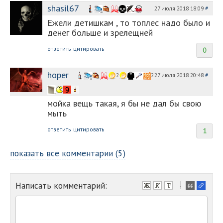
shasil67
27 июля 2018 18:09
#
Ежели детишкам , то топлес надо было и
денег больше и зрелещней
ответить
цитировать
0
hoper
27 июля 2018 20:48
#
2
2
мойка вещь такая, я бы не дал бы свою
мыть
ответить
цитировать
1
показать все комментарии (5)
Написать комментарий:
-
-
-
-