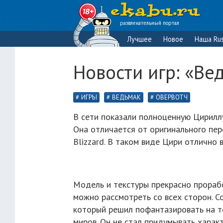
развлекательный портал
Лучшее
Новое
Наша Rus
Новости игр: «Ве
ИГРЫ
ВЕДЬМАК
ОВЕРВОТЧ
В сети показали полноценную Цириллу
Она отличается от оригинального пе
Blizzard. В таком виде Цири отлично 
Модель и текстуры прекрасно прораб
можно рассмотреть со всех сторон. С
который решил пофантазировать на 
миров. Он не стал придумывать харак