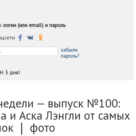
-
-
-
ои
логин (или email) и пароль
-
-
-
соцсети
-
-
забыли
пароль?
Н 3 дня!
недели — выпуск №100:
 и Аска Лэнгли от самых
нок ❘ фото