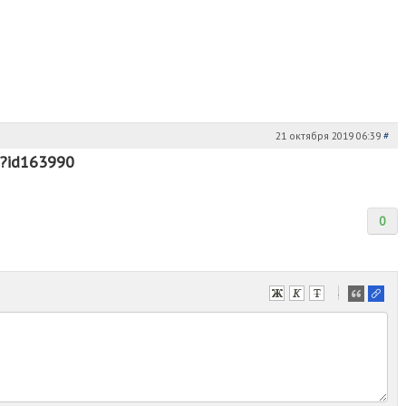
21 октября 2019 06:39
#
m?id163990
0
-
-
-
-
-
-
-