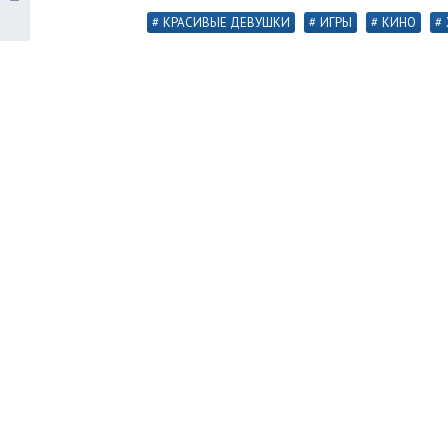
КРАСИВЫЕ ДЕВУШКИ
ИГРЫ
КИНО
Пришло время для свежей подборки о
главные тренды последних дней, Йор
редкие образы — Мередит Стаут из Cy
плюсом».