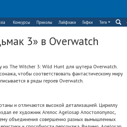
sia
Конкурсы
Приколы
Лайфхаки
Гифки
Теги
дьмак 3» в Overwatch
 из The Witcher 3: Wild Hunt для шутера Overwatch.
рсонажа, чтобы соответствовать фантастическому миру
вписывается в ряды героев Overwatch.
отаны и отличаются высокой детализацией. Цириллу
оздал ее художник Агелос Agelosap Апостолопулос,
тему объединения совершенно разных вымышленных
теристики и способности персонажа. Видимо, Agelosap