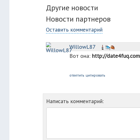
Другие новости
Новости партнеров
Оставить комментарий
WillowL87
В︀о︀т︀ ︀о︀н︀а︀:︀
http://date4fuq.co
ответить
цитировать
Написать комментарий: