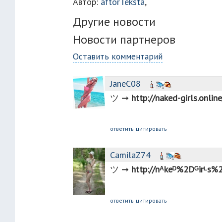
Автор:
aftorTeksta
,
Другие новости
Новости партнеров
Оставить комментарий
JaneC08
ツ︀ ︀➞︀
http://n︀a︀k︀e︀d︀-︀g︀i︀r︀ls︀.︀o︀
ответить
цитировать
CamilaZ74
ツ︀ ︀➞︀
http://n︀ᴬ︀k︀e︀ᴰ︀%2D︀ᴳ︀i︀r︀
ответить
цитировать