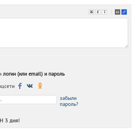
-
-
-
-
-
-
-
-
-
-
ои
логин (или email) и пароль
-
-
-
соцсети
-
-
забыли
пароль?
Н 3 дня!