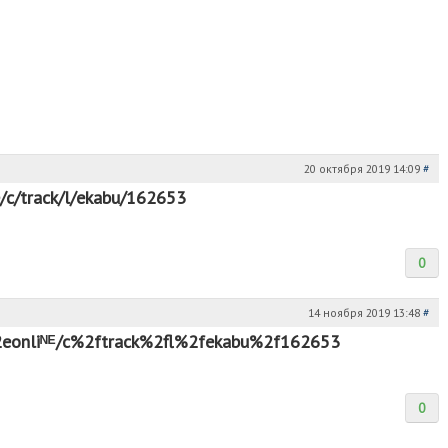
20 октября 2019 14:09
#
n︀l︀i︀n︀e︀/c/track/l/ekabu/162653
0
14 ноября 2019 13:48
#
ᴸ︀s︀%2e︀o︀n︀l︀i︀ᴺ︀ᴱ/c%2ftrack%2fl%2f︀ekabu%2f︀162653
0