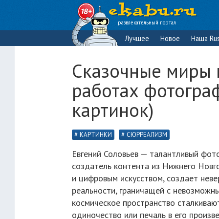
развлекательный портал
Лучшее
Новое
Наша Rus
Сказочные миры 
работах фотограф
картинок)
КАРТИНКИ
СЮРРЕАЛИЗМ
Евгений Соловьев — талантливый фото
создатель контента из Нижнего Новг
и цифровым искусством, создает нев
реальности, граничащей с невозможны
космическое пространство сталкиваютс
одиночество или печаль в его произве