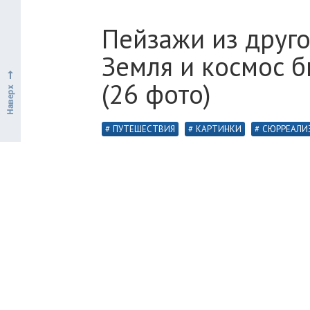
Пейзажи из друго
Земля и космос 
(26 фото)
ПУТЕШЕСТВИЯ
КАРТИНКИ
СЮРРЕАЛИ
Что, если люди были бы больше? Скаж
гораздо ближе? А если бы вместо Лун
Австралийский дизайнер Fulton Hobbs
попробовал наглядно представить это
интересно.