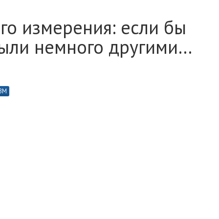
го измерения: если бы
были немного другими…
ЗМ
ем, метров 5 высотой? А если бы Луна была к нам
ы была какая-то другая планета?
 не только задавался этими вопросами, но и
 всё в своих работах. Получилось достаточно