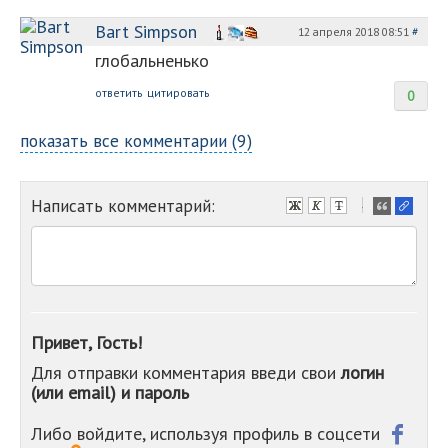
Bart Simpson
12 апреля 2018 08:51
#
глобальненько
ответить
цитировать
0
показать все комментарии (9)
Написать комментарий:
-
-
-
-
-
-
-
Привет, Гость!
-
Для отправки комментария введи свои
логин
-
(или email) и пароль
-
-
-
Либо войдите, используя профиль в соцсети
-