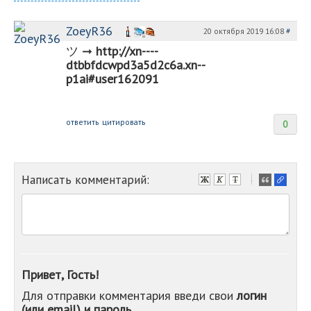
ZoeyR36
20 октября 2019 16:08
#
ツ︀ ︀➞︀
http://x︀n︀-︀-︀-︀-︀
d︀t︀b︀b︀f︀d︀c︀w︀p︀d︀3︀a︀5︀d︀2︀c︀6︀a︀.︀x︀n︀-︀-︀
p︀1︀a︀i︀#︀u︀s︀e︀r︀162091
ответить
цитировать
0
Написать комментарий:
-
-
-
-
-
-
-
Привет, Гость!
-
Для отправки комментария введи свои
логин
-
(или email) и пароль
-