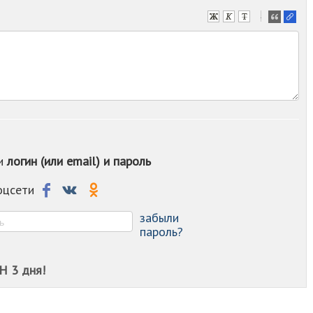
-
-
-
-
-
-
-
-
-
-
ои
логин (или email) и пароль
-
-
-
соцсети
-
-
забыли
пароль?
Н 3 дня!