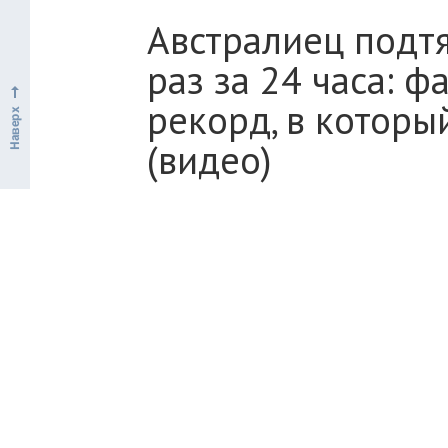
Австралиец подтя
раз за 24 часа: 
рекорд, в которы
(видео)
РАЗНОЕ
СПОРТ
ЗДОРОВЬЕ
РЕКОР
Мужчина сделал это, чтобы помочь л
Австралиец подтянулся больше 8 тыся
который трудно поверить
Getty Images
Австралиец Джексон Итальяно побил 
часа. Он совершил за сутки 8008 под
Зачем мужчина по