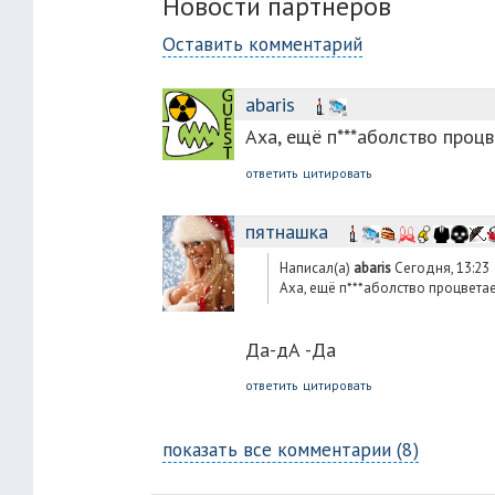
Новости партнеров
Оставить комментарий
abaris
Аха, ещё п***аболство проц
ответить
цитировать
пятнашка
Написал(а)
abaris
Сегодня, 13:23
Аха, ещё п***аболство процвета
Да-дА -Да
ответить
цитировать
показать все комментарии (8)