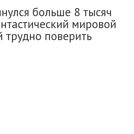
нулся больше 8 тысяч
фантастический мировой
й трудно поверить
ДЫ
ДОБРЫЕ ДЕЛА
юдям с деменцией.
ч раз за 24 часа: фантастический мировой рекорд, в
мировой рекорд по количеству подтягиваний за 24
тягиваний, побив предыдущий рекорд — 7715.
ставил рекорд?